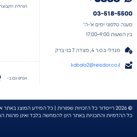
הנהלת הקבוצה
03-518-5500
מענה טלפוני ימים א’-ה’
בין השעות 9:00–17:00
מגדלי ב.ס.ר 4, מצדה 7 בני ברק
kabala2@reisdor.co.il
אנחנו גם ב-
© 2026 רייסדור כל הזכויות שמורות | כל המידע המוצג 
כל ההדמיות והתכניות באתר הינן להמחשה בלבד ואינן מהוות ה