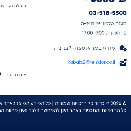
הנהלת הקבוצה
03-518-5500
מענה טלפוני ימים א’-ה’
בין השעות 9:00–17:00
מגדלי ב.ס.ר 4, מצדה 7 בני ברק
kabala2@reisdor.co.il
אנחנו גם ב-
© 2026 רייסדור כל הזכויות שמורות | כל המידע המוצג 
כל ההדמיות והתכניות באתר הינן להמחשה בלבד ואינן מהוות ה