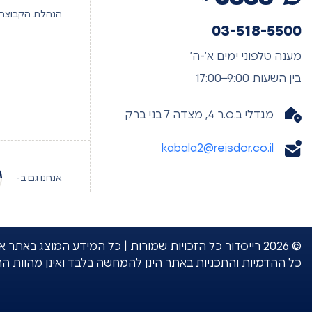
הנהלת הקבוצה
03-518-5500
מענה טלפוני ימים א’-ה’
בין השעות 9:00–17:00
מגדלי ב.ס.ר 4, מצדה 7 בני ברק
kabala2@reisdor.co.il
אנחנו גם ב-
© 2026 רייסדור כל הזכויות שמורות | כל המידע המוצג 
כל ההדמיות והתכניות באתר הינן להמחשה בלבד ואינן מהוות ה