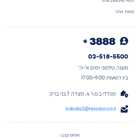
תנאי שימוש באתר
מפת אתר
3888
03-518-5500
מענה טלפוני ימים א’-ה’
בין השעות 9:00–17:00
מגדלי ב.ס.ר 4, מצדה 7 בני ברק
kabala2@reisdor.co.il
אנחנו גם ב-