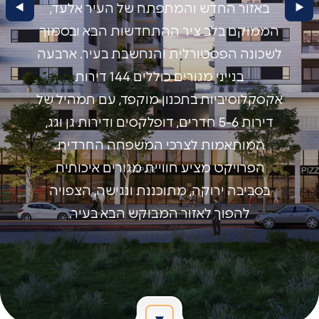
באזור החדש והמתפתח של העיר אלעד,
הממוקם בלב ציר ההתחדשות הבא ובסמוך
לשכונה הפסטורלית והנחשבת בעיר. ארבעה
בנייני מגורים כוללים 144 דירות
אקסקלוסיביות בתכנון מוקפד, עם תמהיל של
דירות 5-6 חדרים, דופלקסים ודירות גן וגג,
המותאמות לצרכי המשפחה החרדית.
הפרויקט מציע חוויית מגורים איכותית
בסביבה ירוקה, מתוכננת ונגישה, הצפויה
להפוך לאזור המבוקש הבא בעיר.