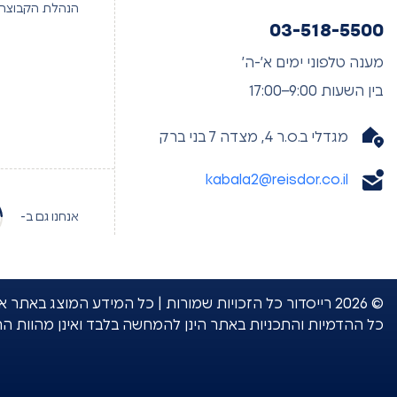
הנהלת הקבוצה
03-518-5500
מענה טלפוני ימים א’-ה’
בין השעות 9:00–17:00
מגדלי ב.ס.ר 4, מצדה 7 בני ברק
kabala2@reisdor.co.il
אנחנו גם ב-
© 2026 רייסדור כל הזכויות שמורות | כל המידע המוצג 
כל ההדמיות והתכניות באתר הינן להמחשה בלבד ואינן מהוות ה