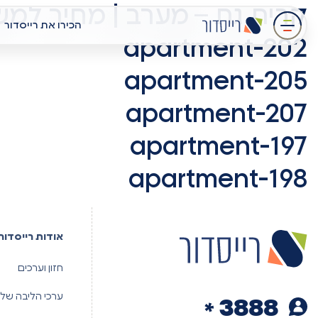
קרית גת – מערב | מחיר למש
עבר
הכירו את רייסדור
תוכן
apartment-202
מרכזי
apartment-205
apartment-207
apartment-197
apartment-198
אודות רייסדור
חזון וערכים
ערכי הליבה שלנ
3888