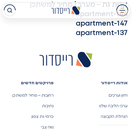
קרית גת – מערב | מחיר למשתכן
עבר
apartment-144
תוכן
apartment-147
מרכזי
apartment-137
אודות רייסדור
פרויקטים חדשים
חזון וערכים
רחובות – מחיר למשתכן
ערכי הליבה שלנו
נתיבות
הנהלת הקבוצה
כרמי גת צפון
נווה צבי